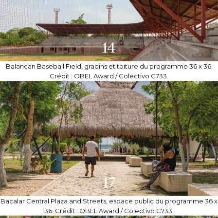
Balancan Baseball Field, gradins et toiture du programme 36 x 36.
Crédit : OBEL Award / Colectivo C733.
Bacalar Central Plaza and Streets, espace public du programme 36 x
36. Crédit : OBEL Award / Colectivo C733.