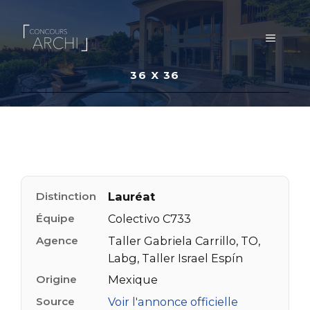
Aller
au
MENU
contenu
36 X 36
Distinction
Lauréat
Équipe
Colectivo C733
Agence
Taller Gabriela Carrillo, TO,
Labg, Taller Israel Espín
Origine
Mexique
Source
Voir l'annonce officielle