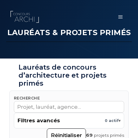
Aller
au
MENU
contenu
LAURÉATS & PROJETS PRIMÉS
Lauréats de concours
d’architecture et projets
primés
RECHERCHE
Filtres avancés
0 actif
Réinitialiser
69
projets primés