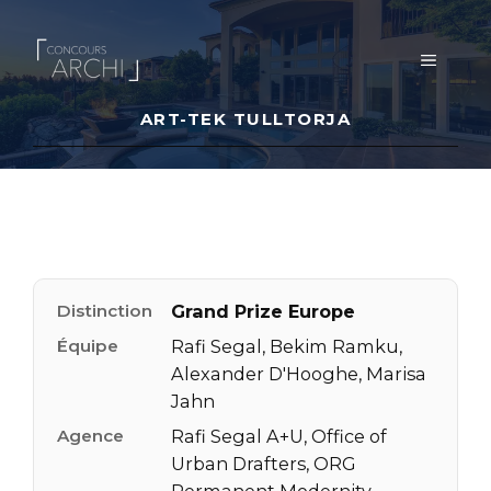
Aller
au
MENU
contenu
ART-TEK TULLTORJA
Distinction
Grand Prize Europe
Équipe
Rafi Segal, Bekim Ramku,
Alexander D'Hooghe, Marisa
Jahn
Agence
Rafi Segal A+U, Office of
Urban Drafters, ORG
Permanent Modernity,