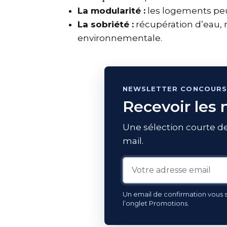
La modularité :
les logements peu
La sobriété :
récupération d’eau, 
environnementale.
NEWSLETTER CONCOURS
Recevoir les
Une sélection courte de
mail.
Un email de confirmation vous se
l’onglet Promotions.