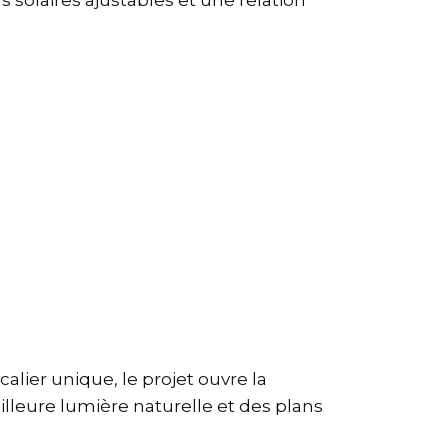
solaires ajustables et une relation
alier unique, le projet ouvre la
lleure lumière naturelle et des plans