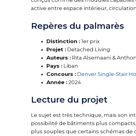
conçus comme des modules capables d’év
active entre espace intérieur, circulatio
Repères du palmarès
Distinction :
1er prix
Projet :
Detached Living
Auteurs :
Rita Alsemaani & Anthon
Pays :
Liban
Concours :
Denver Single-Stair H
Année :
2024
Lecture du projet
Le sujet est très technique, mais son in
possibilité de bâtiments plus compacts
plus souples que certains schémas de ci