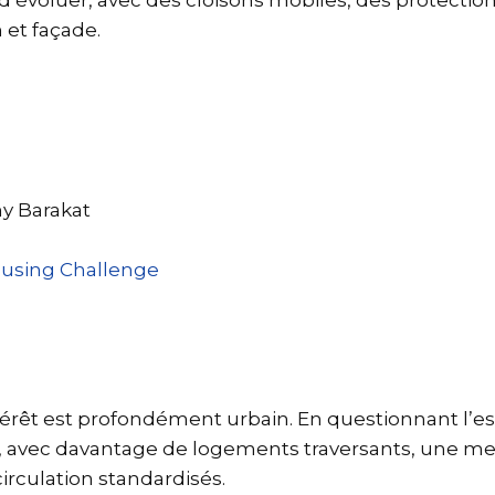
oluer, avec des cloisons mobiles, des protections 
n et façade.
y Barakat
ousing Challenge
térêt est profondément urbain. En questionnant l’esc
, avec davantage de logements traversants, une mei
rculation standardisés.