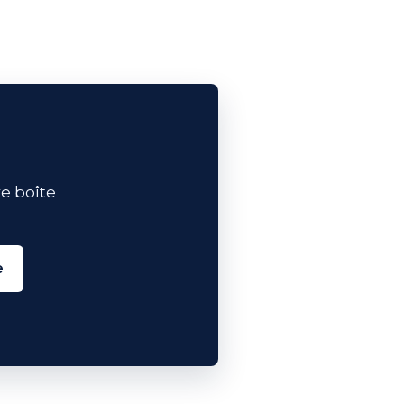
e boîte
e