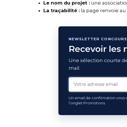
Le nom du projet :
une associatio
La traçabilité :
la page renvoie au
NEWSLETTER CONCOURS
Recevoir les
Une sélection courte de
mail.
Un email de confirmation vous se
l’onglet Promotions.