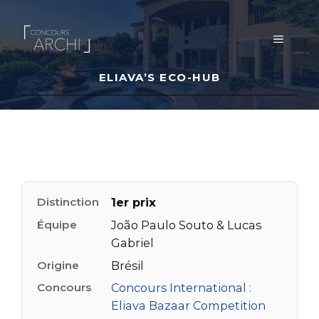
Aller
au
MENU
contenu
ELIAVA’S ECO-HUB
Distinction
1er prix
Équipe
João Paulo Souto & Lucas
Gabriel
Origine
Brésil
Concours
Concours International :
Eliava Bazaar Competition