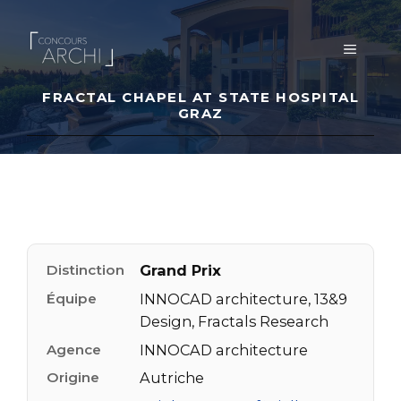
Aller
au
MENU
contenu
FRACTAL CHAPEL AT STATE HOSPITAL
GRAZ
Distinction
Grand Prix
Équipe
INNOCAD architecture, 13&9
Design, Fractals Research
Agence
INNOCAD architecture
Origine
Autriche