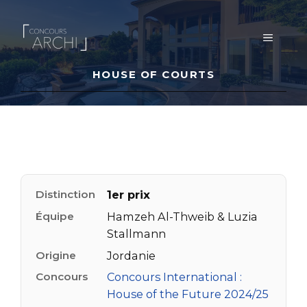
Aller
au
MENU
contenu
HOUSE OF COURTS
Distinction
1er prix
Équipe
Hamzeh Al-Thweib & Luzia
Stallmann
Origine
Jordanie
Concours
Concours International :
House of the Future 2024/25