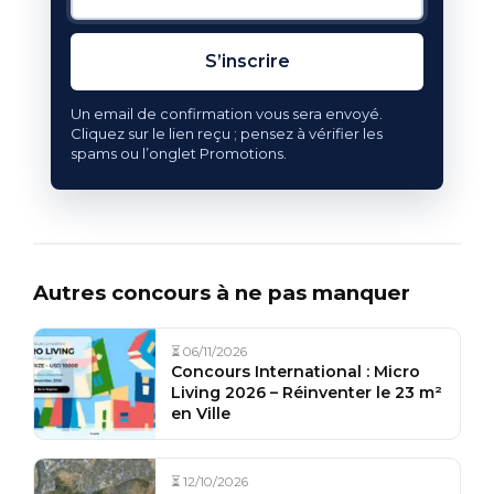
S’inscrire
Un email de confirmation vous sera envoyé.
Cliquez sur le lien reçu ; pensez à vérifier les
spams ou l’onglet Promotions.
Autres concours à ne pas manquer
⏳ 06/11/2026
Concours International : Micro
Living 2026 – Réinventer le 23 m²
en Ville
⏳ 12/10/2026