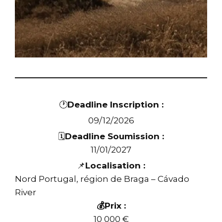
🕐
Deadline Inscription :
09/12/2026
🗓️
Deadline Soumission :
11/01/2027
📌
Localisation :
Nord Portugal, région de Braga – Cávado
River
💰Prix :
10 000 €