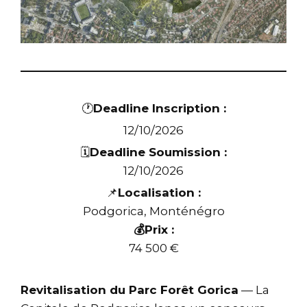
🕐
Deadline Inscription :
12/10/2026
🗓️
Deadline Soumission :
12/10/2026
📌
Localisation :
Podgorica, Monténégro
💰Prix :
74 500 €
Revitalisation du Parc Forêt Gorica
— La