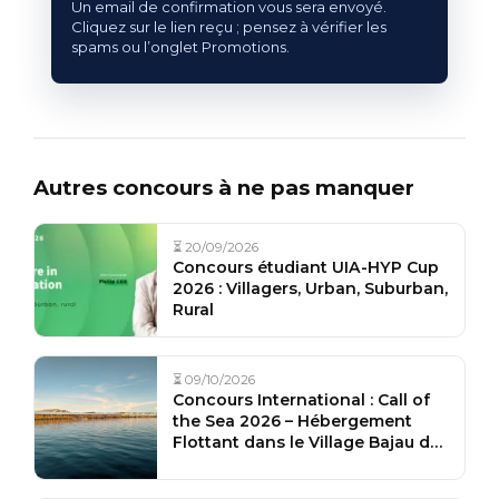
Un email de confirmation vous sera envoyé.
Cliquez sur le lien reçu ; pensez à vérifier les
spams ou l’onglet Promotions.
Autres concours à ne pas manquer
⏳ 20/09/2026
Concours étudiant UIA-HYP Cup
2026 : Villagers, Urban, Suburban,
Rural
⏳ 09/10/2026
Concours International : Call of
the Sea 2026 – Hébergement
Flottant dans le Village Bajau de
Torosiaje